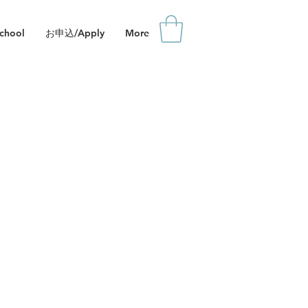
hool
お申込/Apply
More