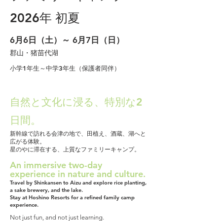
2026年
初夏
6月6日（土）～ 6月7日（日）
​郡山・猪苗代湖
小学1年生～中学3年生（保護者同伴）
自然と文化に浸る、特別な2
日間。
新幹線で訪れる会津の地で、田植え、酒蔵、湖へと
広がる体験。
星のやに滞在する、上質なファミリーキャンプ。
An immersive two-day
experience in nature and culture.
Travel by Shinkansen to Aizu and explore rice planting,
a sake brewery, and the lake.
Stay at Hoshino Resorts for a refined family camp
experience.
Not just fun, and not just learning.