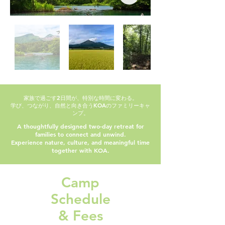
家族で過ごす2日間が、特別な時間に変わる。
学び、つながり、自然と向き合うKOAのファミリーキャ
ンプ。
A thoughtfully designed two-day retreat for
families to connect and unwind.
Experience nature, culture, and meaningful time
together with KOA.
Camp
Schedule
& Fees