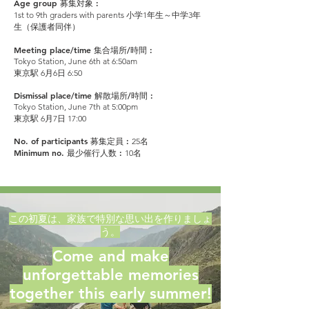
Age group 募集対象 :
1st to 9th graders with parents
小学1年生～中学3年
生（保護者同伴）
Meeting place/time 集合場所/時間 :
Tokyo Station, June 6th at 6:50am
東京駅 6月6日 6:50
Dismissal place/time 解散場所/時間 :
Tokyo Station, June 7th at 5:00pm
東京駅 6月7日 17:00
No. of participants 募集定員 :
25名
Minimum no. 最少催行人数 :
10名
この初夏は、家族で特別な思い出を作りましょ
う。
Come and make
unforgettable memories
together this early summer!