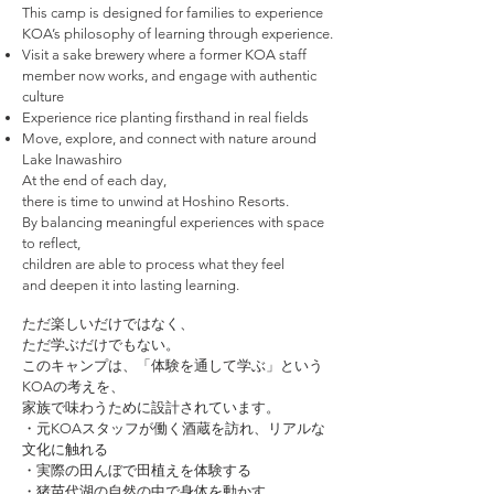
This camp is designed for families to experience
KOA’s philosophy of learning through experience.
Visit a sake brewery where a former KOA staff
member now works, and engage with authentic
culture
Experience rice planting firsthand in real fields
Move, explore, and connect with nature around
Lake Inawashiro
At the end of each day,
there is time to unwind at Hoshino Resorts.
By balancing meaningful experiences with space
to reflect,
children are able to process what they feel
and deepen it into lasting learning.
ただ楽しいだけではなく、
ただ学ぶだけでもない。
このキャンプは、「体験を通して学ぶ」という
KOAの考えを、
家族で味わうために設計されています。
・元KOAスタッフが働く酒蔵を訪れ、リアルな
文化に触れる
・実際の田んぼで田植えを体験する
・猪苗代湖の自然の中で身体を動かす