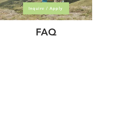
Inquire / Apply
FAQ
Q1. 親子での参加が必須ですか？
A. はい。本キャンプは親子参加型です。
保護者の方とお子さまが一緒に体験することで、学
びをより深めるプログラムとなっています。
Q2. 対象年齢を教えてください。
A. 小学1年生〜中学3年生が対象です。
未就学児のご参加については、安全面を考慮のうえ
個別にご相談ください。
Q3. 英語が話せなくても大丈夫ですか？
A. はい、問題ありません。
KOAでは「英語を学ぶ」のではなく「体験の中で使
う」ことを大切にしています。
バイリンガルスタッフがサポートしますので、初め
ての方でも安心してご参加いただけます。
Q4. 現地までの交通手段は？