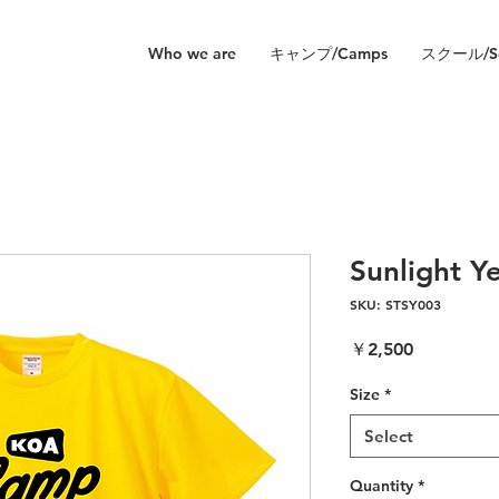
Who we are
キャンプ/Camps
スクール/Sc
Sunlight Ye
SKU: STSY003
Price
￥2,500
Size
*
Select
Quantity
*