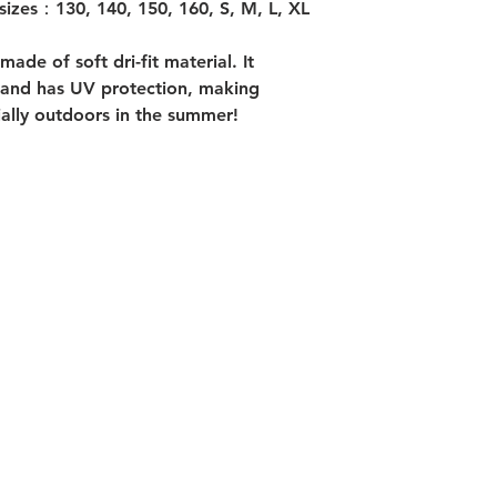
es：130, 140, 150, 160, S, M, L, XL
de of soft dri-fit material. It
, and has UV protection, making
ially outdoors in the summer!
企画 K
沖縄県
主催 L
​ 東京
東京都
E-mail 
（メールの
TEL 03-