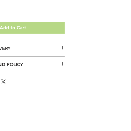
Add to Cart
IVERY
品は、沖縄サマーキャンプ初日にお
ND POLICY
します。
given to your child on Day 1 of
金後の返品・返金はできません。
amp.
ems are non-refundable and cannot
id.