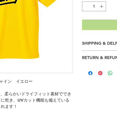
SHIPPING & DEL
ご注文いただいた商
RETURN & REFU
子さまへお渡しいた
Your orders will be 
ご注意：商品はご入
Okinawa Summer C
Please note that it
be returned once pa
w サンシャイン イエロー
ツは、柔らかいドライフィット素材ででき
に乾き、UVカット機能も備えている
られます！