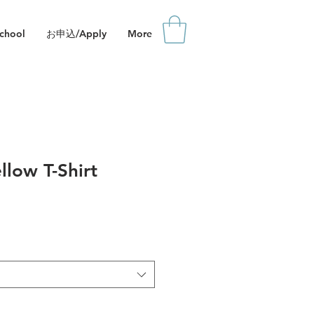
hool
お申込/Apply
More
llow T-Shirt