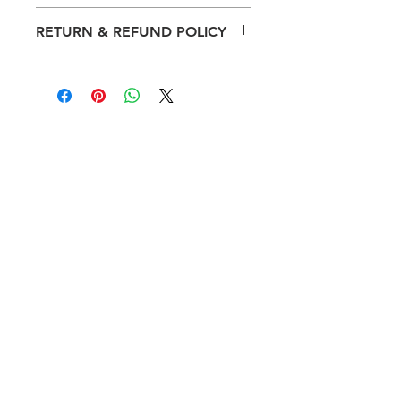
ご注文いただいた商品は、沖縄サマー
RETURN & REFUND POLICY
キャンプ初日にお子さまへお渡しいた
します。
ご注意：商品はご入金後の返品・返金
Your orders will be given to your
はできません。
child on Day 1 of Okinawa Summer
Please note that items are non-
Camp.
refundable and cannot be returned
once paid.
会社案内
旅行業
登録票
個人情報の取扱い
約款・旅行条
件書
キャンプのお問合せ
企画 KOA Camp
沖縄県中頭郡北谷町北谷2-6-9
主催 LORIMER株式会社
​ 東京都知事登録第2-8506号